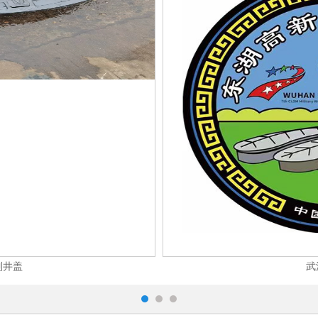
制井盖
武