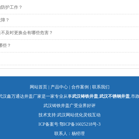
的防护工作？
故障？
果不及时更换会有哪些危害？
哪些？
网站首页
|
产品中心
|
合作案例
|
联系我们
武汉鑫万通达井盖厂家是一家专业从事
武汉铸铁井盖
,
武汉不锈钢井盖
,市
武汉铸铁井盖广受业界好评
技术支持:
武汉网站优化
灵锐互动
ICP备案号:
鄂ICP备16025218号-3
联系人：杨经理