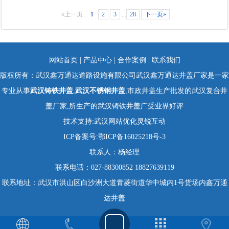
«上一页
1
2
3
...
28
下一页»
网站首页
|
产品中心
|
合作案例
|
联系我们
版权所有：武汉鑫万通达道路设施有限公司武汉鑫万通达井盖厂家是一家
专业从事
武汉铸铁井盖
,
武汉不锈钢井盖
,市政井盖生产批发的武汉复合井
盖厂家,所生产的武汉铸铁井盖广受业界好评
技术支持:
武汉网站优化
灵锐互动
ICP备案号:
鄂ICP备16025218号-3
联系人：杨经理
联系电话：027-88300852 18827639119
联系地址：武汉市洪山区白沙洲大道青菱街道华中城内1号货场内鑫万通
达井盖