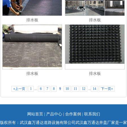
排水板
排水板
排水板
排水板
«上一页
1
...
6
7
8
9
10
11
12
...
14
下一页»
网站首页
|
产品中心
|
合作案例
|
联系我们
版权所有：武汉鑫万通达道路设施有限公司武汉鑫万通达井盖厂家是一家