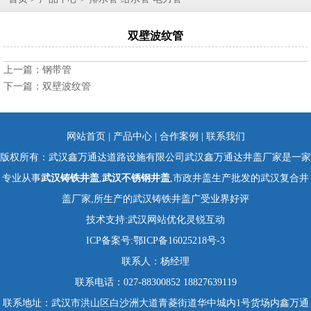
双壁波纹管
上一篇：
钢带管
下一篇：
双壁波纹管
网站首页
|
产品中心
|
合作案例
|
联系我们
版权所有：武汉鑫万通达道路设施有限公司武汉鑫万通达井盖厂家是一家
专业从事
武汉铸铁井盖
,
武汉不锈钢井盖
,市政井盖生产批发的武汉复合井
盖厂家,所生产的武汉铸铁井盖广受业界好评
技术支持:
武汉网站优化
灵锐互动
ICP备案号:
鄂ICP备16025218号-3
联系人：杨经理
联系电话：027-88300852 18827639119
联系地址：武汉市洪山区白沙洲大道青菱街道华中城内1号货场内鑫万通