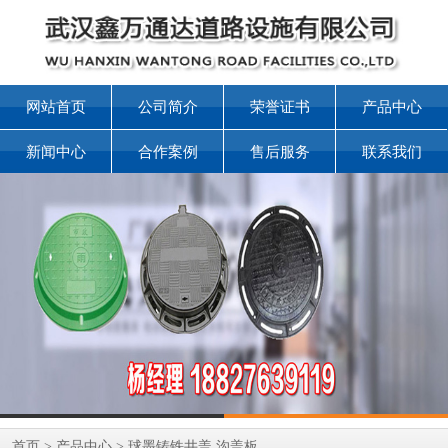
网站首页
公司简介
荣誉证书
产品中心
新闻中心
合作案例
售后服务
联系我们
首页
>
产品中心
>
球墨铸铁井盖 沟盖板