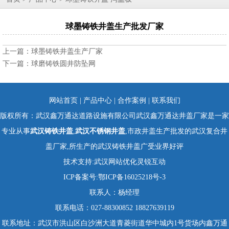
球墨铸铁井盖生产批发厂家
上一篇：
球墨铸铁井盖生产厂家
下一篇：
球磨铸铁圆井防坠网
网站首页
|
产品中心
|
合作案例
|
联系我们
版权所有：武汉鑫万通达道路设施有限公司武汉鑫万通达井盖厂家是一家
专业从事
武汉铸铁井盖
,
武汉不锈钢井盖
,市政井盖生产批发的武汉复合井
盖厂家,所生产的武汉铸铁井盖广受业界好评
技术支持:
武汉网站优化
灵锐互动
ICP备案号:
鄂ICP备16025218号-3
联系人：杨经理
联系电话：027-88300852 18827639119
联系地址：武汉市洪山区白沙洲大道青菱街道华中城内1号货场内鑫万通