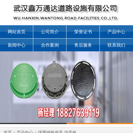
网站首页
公司简介
荣誉证书
产品中心
新闻中心
合作案例
售后服务
联系我们
首页
>
产品中心
>
球墨铸铁井盖 沟盖板