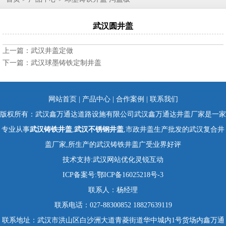
武汉圆井盖
上一篇：
武汉井盖定做
下一篇：
武汉球墨铸铁定制井盖
网站首页
|
产品中心
|
合作案例
|
联系我们
版权所有：武汉鑫万通达道路设施有限公司武汉鑫万通达井盖厂家是一家
专业从事
武汉铸铁井盖
,
武汉不锈钢井盖
,市政井盖生产批发的武汉复合井
盖厂家,所生产的武汉铸铁井盖广受业界好评
技术支持:
武汉网站优化
灵锐互动
ICP备案号:
鄂ICP备16025218号-3
联系人：杨经理
联系电话：027-88300852 18827639119
联系地址：武汉市洪山区白沙洲大道青菱街道华中城内1号货场内鑫万通