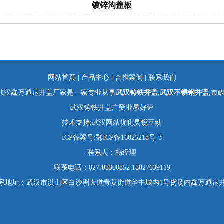
镀锌沟盖板
网站首页
|
产品中心
|
合作案例
|
联系我们
武汉鑫万通达井盖厂家是一家专业从事
武汉铸铁井盖
,
武汉不锈钢井盖
,市
武汉铸铁井盖广受业界好评
技术支持:
武汉网站优化
灵锐互动
ICP备案号:
鄂ICP备16025218号-3
联系人：杨经理
联系电话：027-88300852 18827639119
系地址：武汉市洪山区白沙洲大道青菱街道华中城内1号货场内鑫万通达