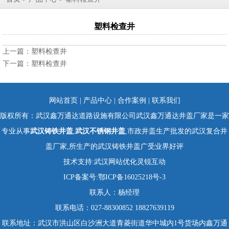
塑料检查井
上一篇：
塑料检查井
下一篇：
塑料检查井
网站首页
|
产品中心
|
合作案例
|
联系我们
版权所有：武汉鑫万通达道路设施有限公司武汉鑫万通达井盖厂家是一家
专业从事
武汉铸铁井盖
,
武汉不锈钢井盖
,市政井盖生产批发的武汉复合井
盖厂家,所生产的武汉铸铁井盖广受业界好评
技术支持:
武汉网站优化
灵锐互动
ICP备案号:
鄂ICP备16025218号-3
联系人：杨经理
联系电话：027-88300852 18827639119
联系地址：武汉市洪山区白沙洲大道青菱街道华中城内1号货场内鑫万通