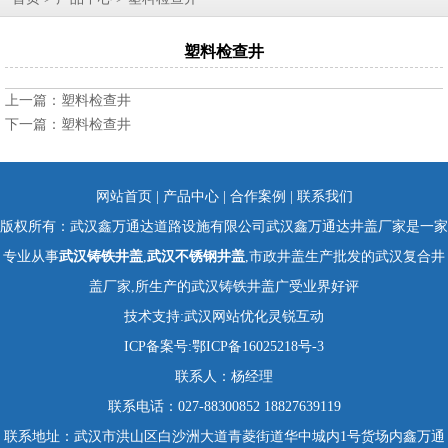
塑料检查井
上一篇：
塑料检查井
下一篇：
塑料检查井
网站首页
|
产品中心
|
合作案例
|
联系我们
版权所有：武汉鑫万通达道路设施有限公司武汉鑫万通达井盖厂家是一家
专业从事
武汉铸铁井盖
,
武汉不锈钢井盖
,市政井盖生产批发的武汉复合井
盖厂家,所生产的武汉铸铁井盖广受业界好评
技术支持:
武汉网站优化
灵锐互动
ICP备案号:
鄂ICP备16025218号-3
联系人：杨经理
联系电话：027-88300852 18827639119
联系地址：武汉市洪山区白沙洲大道青菱街道华中城内1号货场内鑫万通